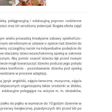
iekę pielęgnacyjną i edukacyjną poprzez codzienne
eci oraz ich wrodzony potencjał. Bogata oferta zajęć
óżnym wieku prowadzą kreatywne zabawy opiekuńczo-
nymi określonymi w ustawie o opiece nad dziećmi do
ziemy szczególny nacisk na indywidualne podejście do
bie otaczamy dzieci wszechstronną opieką w zakresie
ycznym. Aby pomóc oswoić dziecku lęk przed nowym
ziecie mogli towarzyszyć dziecku podczas jego pobytu
ństwa komforcie - pozostawianie dziecka pod opieką
ewidziane w procesie adaptacji.
język angielski, zajęcia taneczne, muzyczne, zajęcia
odopiecznych organizujemy także urodzinki w żłobku,
 edukacyjne polegające na wizycie m. in. strażaków,
działku do piątku w wymiarze do 10 godzin dziennie w
 przerwy świątecznej, pojedynczych dni przed lub po