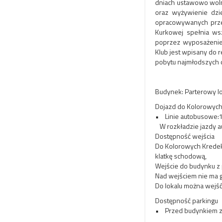
dniach ustawowo woln
oraz wyżywienie dzie
opracowywanych przez 
Kurkowej spełnia ws
poprzez wyposażenie 
Klub jest wpisany do 
pobytu najmłodszych d
Budynek: Parterowy l
Dojazd do Kolorowych
• Linie autobusowe:10
W rozkładzie jazdy a
Dostępność wejścia
Do Kolorowych Kredek 
klatkę schodową,
Wejście do budynku z 
Nad wejściem nie ma
Do lokalu można wejś
Dostępność parkingu
• Przed budynkiem zna
.