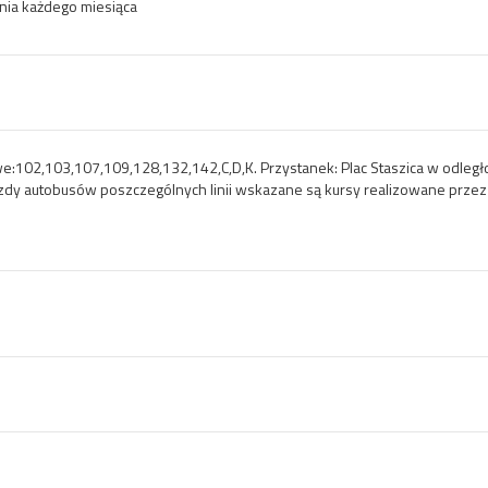
nia każdego miesiąca
e:102,103,107,109,128,132,142,C,D,K. Przystanek: Plac Staszica w odleg
azdy autobusów poszczególnych linii wskazane są kursy realizowane prze