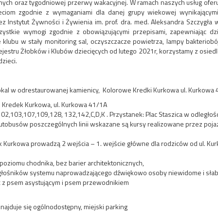
ych oraz tygodniowej przerwy wakacyjnej. W ramach naszych usług ofer
ciom zgodnie z wymaganiami dla danej grupy wiekowej wynikającymi z
Instytut Żywności i Żywienia im. prof. dra. med. Aleksandra Szczygła w
zystkie wymogi zgodnie z obowiązującymi przepisami, zapewniając dz
klubu w stały monitoring sal, oczyszczacze powietrza, lampy bakteriob
rejestru Żłobków i Klubów dziecięcych od lutego 2021r, korzystamy z osie
zieci.
okal w odrestaurowanej kamienicy, Kolorowe Kredki Kurkowa ul. Kurkowa
 Kredek Kurkowa, ul. Kurkowa 41/1A
2,103,107,109,128, 132,142,C,D,K . Przystanek: Plac Staszica w odległoś
utobusów poszczególnych linii wskazane są kursy realizowane przez poj
Kurkowa prowadzą 2 wejścia – 1. wejście główne dla rodziców od ul. Kur
poziomu chodnika, bez barier architektonicznych,
 głośników systemu naprowadzającego dźwiękowo osoby niewidome i sła
ć z psem asystującym i psem przewodnikiem
jduje się ogólnodostępny, miejski parking