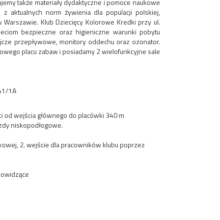
ujemy także materiały dydaktyczne i pomoce naukowe
 aktualnych norm żywienia dla populacji polskiej,
 Warszawie. Klub Dziecięcy Kolorowe Kredki przy ul.
ieciom bezpieczne oraz higieniczne warunki pobytu
ójcze przepływowe, monitory oddechu oraz ozonator.
dlowego placu zabaw i posiadamy 2 wielofunkcyjne sale
 41/1A
ci od wejścia głównego do placówki 340 m
azdy niskopodłogowe.
kowej, 2. wejście dla pracowników klubu poprzez
bowidzące