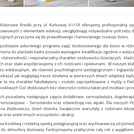
Kolorowe Kredki przy ul. Kurkowej 41/1A oferujemy profesjonalną op
awowych z elementami edukacji, uwzględniając indywidualne potrzeby dzi
cyjnych przyczynia się do prawidłowego i harmonijnego rozwoju dzieci.
 podstawie autorskiego programu zajęć dostosowanego dla dzieci w r
iona do placówki kadra posiada wymagane kwalifikacje zgodnie z wytycz
e różnorodność i niepowtarzalny charakter osobowości dziecięcych, kład
h oraz stale współpracujemy z ich rodzicami i opiekunami. W naszym klu
zo-edukacyjnym, ale również psychologiczno-pedagogicznym i logoped
okazać jak wyglądają nasze działania w pierwszych dniach adaptacji będ
e to ma charakter fakultatywny i zostało zaprojektowane z myślą o Pa
roskliwych Cioć żłobkowych bez obecności rodzica także jest możliwe i prz
 posiadamy następujące zajęcia dodatkowe: sensoplastyka, dogoterapia, 
gólnorozwojowe - Sensolandia oraz odwiedzają nas alpaki. Dla naszych P
na żłobkowicza, dzień dziecka, świąteczne warsztaty z rodzicami lekcje
w oraz wiele innych uroczystości i atrakcji.
ia troskliwą i rzetelną opieką pielęgnacyjną oraz wychowawczą od ponie
 do atmosfery domowej. Funkcjonujemy praktycznie cały rok z wyjątkiem