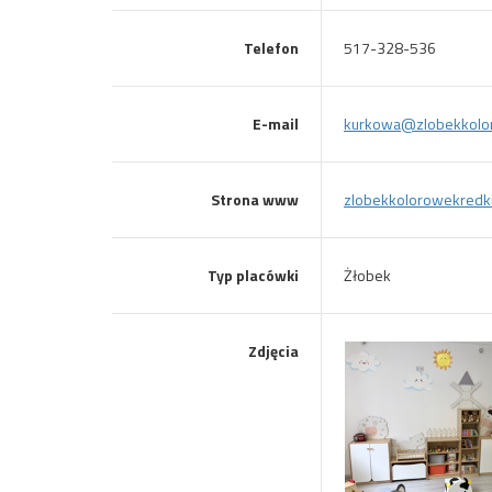
Telefon
517-328-536
E-mail
kurkowa@zlobekkolor
Strona www
zlobekkolorowekredki
Typ placówki
Żłobek
Zdjęcia