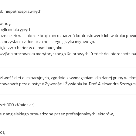
sób niepełnosprawnych.
windy.
tli indukcyjnych.
znaczeń w alfabecie brajla ani oznaczeń kontrastowych lub w druku pow
korzystania z tłumacza polskiego języka migowego.
iększych barier w danym budynku
 wyjścia pracownika merytorycznego Kolorowych Kredek do interesanta na
żliwość diet eliminacyjnych, zgodnie z wymaganiami dla danej grupy wieko
racowanych przez Instytut Żywności i Żywienia im. Prof. Aleksandra Szczyg
szt 300 zł/miesiąc):
we z angielskiego prowadzone przez profesjonalnych lektorów,
edą,