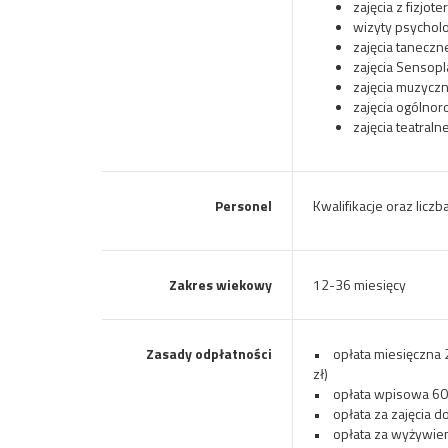
zajęcia z fizjote
wizyty psycholo
zajęcia taneczn
zajęcia Sensopl
zajęcia muzyczn
zajęcia ogólno
zajęcia teatraln
Personel
Kwalifikacje oraz licz
Zakres wiekowy
12-36 miesięcy
Zasady odpłatności
• opłata miesięczna 2
zł)
• opłata wpisowa 60
• opłata za zajęcia d
• opłata za wyżywien