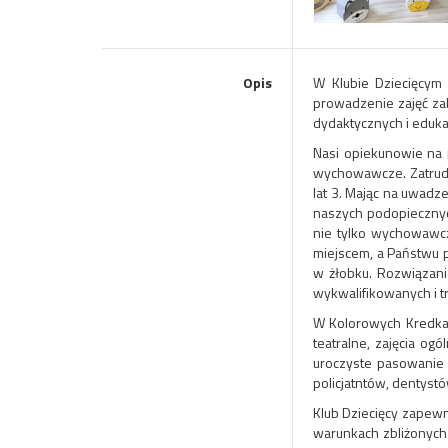
Opis
W Klubie Dziecięcym 
prowadzenie zajęć zab
dydaktycznych i eduka
Nasi opiekunowie na
wychowawcze. Zatrudn
lat 3. Mając na uwadz
naszych podopiecznyc
nie tylko wychowawc
miejscem, a Państwu p
w żłobku. Rozwiązani
wykwalifikowanych i t
W Kolorowych Kredkach
teatralne, zajęcia o
uroczyste pasowanie 
policjatntów, dentystó
Klub Dziecięcy zapewn
warunkach zbliżonych