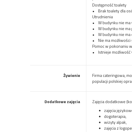
Dostępność toalety
• Brak toalety dla o
Utrudnienia
• W budynku nie ma 
• W budynku nie ma pę
• W budynku nie ma o
• Nie ma możliwości s
Pomoc w pokonaniu w
• Istnieje możliwość
Żywienie
Firma cateringowa, mo
populacji polskiej op
Dodatkowe zajęcia
Zajęcia dodatkowe (ko
zajęcia języko
dogoterapia,
wizyty alpak,
zajęcia z logop