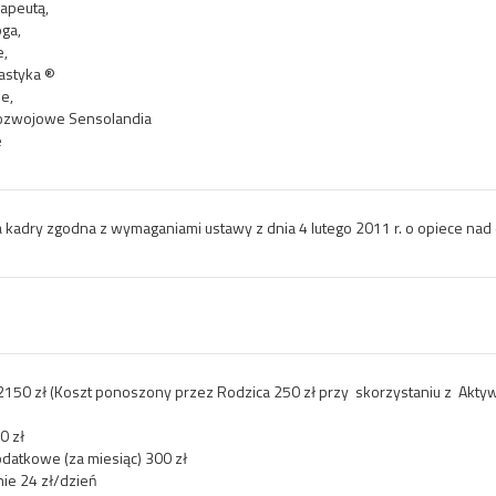
rapeutą,
ga,
e,
astyka ®
e,
rozwojowe Sensolandia
e
ba kadry zgodna z wymaganiami ustawy z dnia 4 lutego 2011 r. o opiece nad 
150 zł (Koszt ponoszony przez Rodzica 250 zł przy skorzystaniu z Aktyw
0 zł
odatkowe (za miesiąc) 300 zł
ie 24 zł/dzień