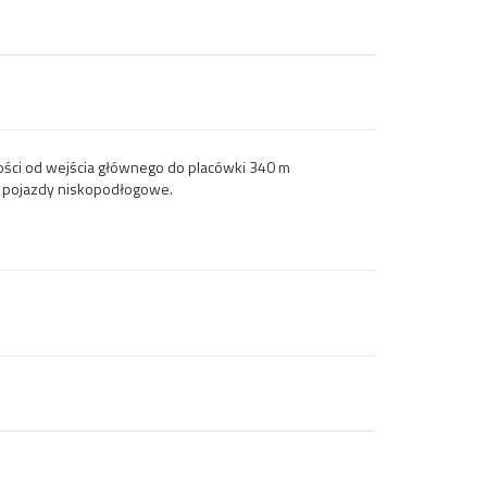
łości od wejścia głównego do placówki 340 m
z pojazdy niskopodłogowe.